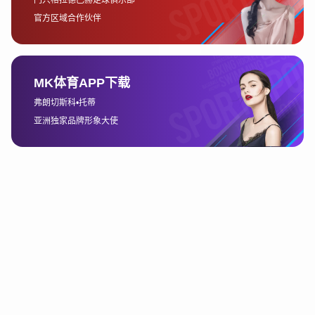
K8体育不仅仅是一个赛事平台，更是一个内容生态系统。平台通
过整合多种体育资源，构建出丰富多样的内容矩阵，包括赛事直
播、赛事分析、体育资讯以及娱乐化内容等，满足不同用户群体
的需求。
在内容生产方面，K8体育积极引入专业团队与内容创作者，通过
优质原创内容提升平台价值。这种内容驱动模式，不仅增强了平
台竞争力，也为用户提供了更加深度的体育信息。
同时，平台还鼓励用户参与内容创作，形成UGC（用户生成内
容）生态。用户可以分享观赛心得、分析赛事走势，从而增强平
台的互动性与活跃度。这种多元融合的内容生态，使K8体育具备
持续发展的动力。
4、行业趋势引领未来
在数字化浪潮推动下，体育产业正加速向智能化、平台化方向发
展。K8体育凭借其创新模式，成为行业发展的重要推动力量。其
成功经验，为其他平台提供了有价值的参考。