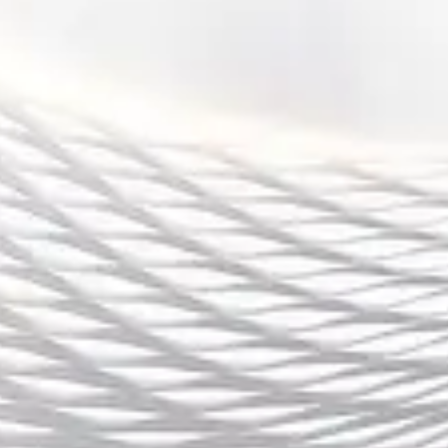
新方面，其都具备巨大的发展潜力，将持续引领数字化体育娱乐
的新趋势。
总结：
K8体育通过技术创新、体验优化与内容整合，成功构建了一个具
有高度沉浸感与互动性的数字化体育娱乐平台。在这一过程中，
其不仅改变了用户的观赛方式，也推动了体育产业的整体升级。
未来，随着数字技术的不断深化应用，K8体育将继续发挥引领作
用，推动体育娱乐向更加智能化、多元化方向发展，为用户创造
更加丰富、立体的体验空间，同时也为行业发展注入新的活力与
动力。
kaiyun match