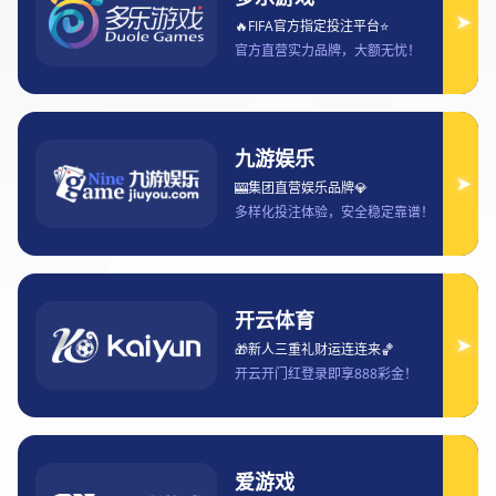
K8体育引领数字化体育娱乐新趋势打造全方位
沉浸式互动体验平台
2026-04-13 21:29:43
在数字经济快速发展的时代背景下，体育产业正经历前所未有的
变革。以K8体育为代表的新兴数字化体育娱乐平台，通过技术创
新与内容升级，逐步打破传统体育观赛与参与的边界，构建出一
个集娱乐性、互动性与沉浸感于一体的全新生态体系。本文围绕
“K8体育引领数字化体育娱乐新趋势，打造全方位沉浸式互动体
验平台”这一主题，从技术驱动、用户体验、内容生态以及行业未