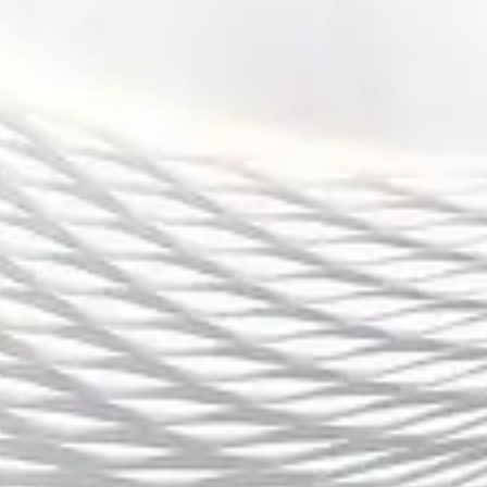
另外，“电竞牛”在游戏设计和场景创意上的创新，也提升了玩家
的沉浸感。在游戏界面、音效、场景设置等方面，“电竞牛”注重
细节的打磨，力求打造更具沉浸感的虚拟世界。无论是在单机游
戏中，还是多人对战的线上赛事中，玩家都能享受到更为精致的
游戏世界和更具挑战性的游戏玩法，极大地提升了玩家的粘性。
最重要的是，“电竞牛”对玩家的个性化需求也做出了回应。通过
引入智能化系统，玩家可以根据自身的兴趣和需求，选择不同的
游戏模式、角色、皮肤等，真正实现了个性化定制。这种对用户
需求的精准把握，让电竞牛成为了一个不仅注重竞技水平，也注
重娱乐和互动的综合性平台。
4、品牌合作与跨界联盟的
未来
电竞牛的成功离不开其强大的品牌合作和跨界联盟。在电竞行业
中，品牌合作无疑是一个提升行业价值的重要途径。通过与知名
企业和品牌的深度合作，电竞牛不仅增强了自身的资金实力，也
提升了行业整体的市场影响力。例如，通过与科技巨头、娱乐公