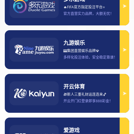
电竞牛引领新潮流，助力电竞行业发展，打造
全新竞技体验和商业模式
2026-04-22 15:16:43
在电竞行业飞速发展的今天，各种创新型的产品和模式不断涌
现，带动了整个行业的进步和变革。作为电竞行业中的一股新兴
力量，“电竞牛”凭借其独特的商业模式和创新理念，正引领着行
业新潮流。本文将从多个方面深入探讨“电竞牛”如何助力电竞行
业发展，打造全新的竞技体验和商业模式，推动行业向更高层次
发展。首先，本文将概括性地总结“电竞牛”对行业的整体影响，