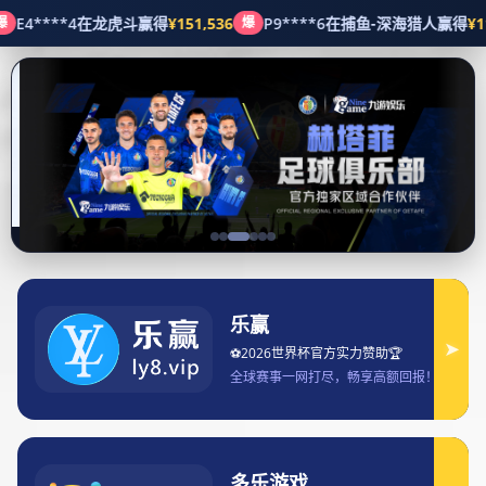
体育动态
首页
体育动态
电竞牛引领新潮流，助力电竞行业发展，打造全
新竞技体验和商业模式