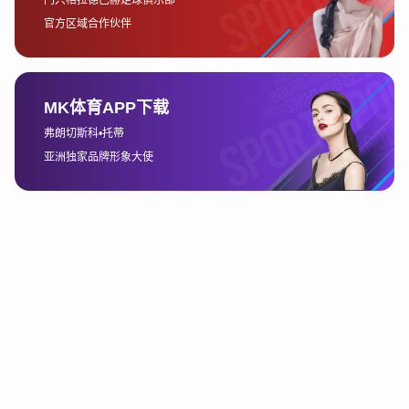
度。
平台还通过智能推荐系统，根据用户兴趣标签与行为轨迹推送个
性化内容，实现“千人千面”的内容分发模式。这种精准服务显著
提升了用户停留时长与活跃频率。
此外，平台不断完善社交互动功能，通过评论区、社区话题以及
实时互动模块增强用户之间的连接性，使体育观看从单一行为转
变为社交化娱乐体验，进一步强化用户粘性。
开云首页