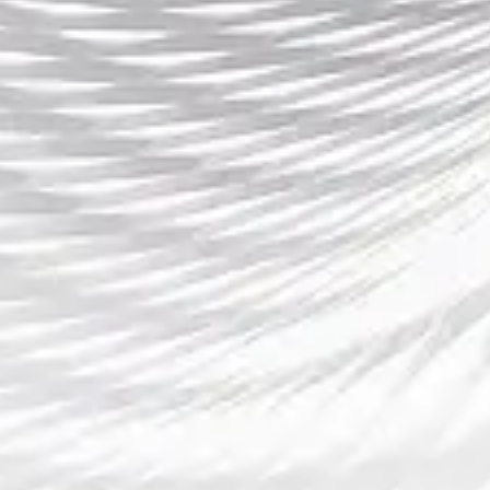
以F1赛车运动为核心解析全球大奖赛技术竞争与车
队战略演变趋势
下一篇
围绕欧宝体育的品牌发展与体育赛事互动生态深度
解析趋势观察报告
找到我们