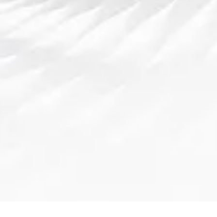
13594780446
gleeful@qq.com
五指山市耍栽之地282号
最新资讯
黄金体育引领赛事新潮流打造
全民运动发展新篇章共创未来
辉煌之路
2026-07-24 18:31:18
足球过人基础教程全面解析掌
握实用技巧提升球场突破能力
方法训练
2026-07-23 18:31:25