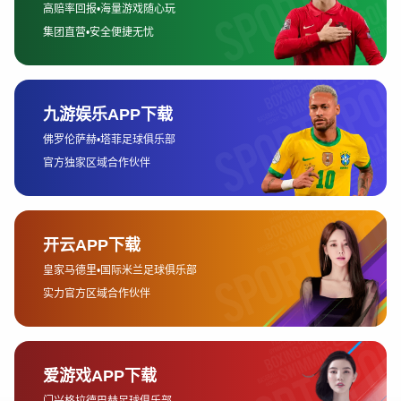
技术驱动创新体系升级
以博一博体育在技术层面的创新主要体现在大数据分析与人工智
能算法的深度应用上。通过对用户行为数据、赛事数据以及内容
消费习惯的分析，平台能够实现精准推荐与个性化服务，从而显
著提升用户体验。
同时，云计算与边缘计算技术的引入，使平台具备更强的数据处
理能力与实时响应能力。在大型赛事直播与高并发访问场景中，
系统能够保持稳定运行，为用户提供流畅的观看体验。
此外，区块链技术的应用也在逐步推进，用于构建更加透明、安
全的内容版权与交易体系。这一技术创新不仅保障了内容创作者
的权益，也进一步提升了平台整体的可信度与行业竞争力。
用户体验服务优化策略
在用户体验层面，以博一博体育注重多维度服务优化，通过界面
设计升级与交互流程优化，使用户能够更加便捷地获取所需内
容。简洁直观的操作界面降低了使用门槛，提高了整体用户满意