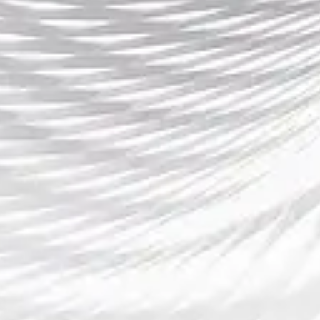
总之，高清画质的实现不仅仅依赖于平台的技术能力，还涉及到
用户的网络环境和设备性能。随着科技的进步，优酷平台在《英
雄联盟》赛事直播中的画质支持将越来越完美，为电竞迷带来更
为卓越的观看享受。希望未来能有更多的创新和优化，让每位玩
家都能在高清画质下享受这场激烈的电竞盛宴。
上一篇
腾讯视频DOTA2直播入口全新上线 快速直达精彩