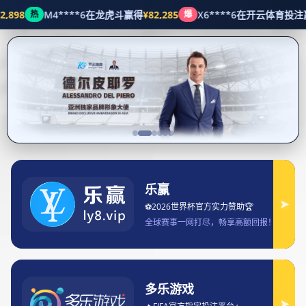
体育动态
首页
体育动态
英雄联盟在优酷是否支持高清画质观看体验详细
解析
英雄联盟在优酷是否支持高清画质观看体验详
细解析