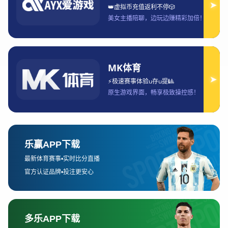
官方网站，或下载相关应用，即可免费观看。
此外，这些官方平台常常会提供赛事的完整回放，若你无法在比
赛实时播放时观看，可以通过回放功能随时观看比赛内容。因
此，通过这些官方平台，足球迷不仅能免费观看赛事，还能享受
高质量的比赛内容。
2、利用合法的直播频道与
合作平台
除了官方平台，多个合法的合作平台也提供法甲比赛的免费直
播。一般来说，这些平台与法甲联盟或电视台签署了版权协议，
用户通过合作平台可以合法观看比赛直播。例如，某些体育赛事
平台会在特定时段播放免费赛事。
例如，像腾讯体育、优酷等中国平台，曾经和法甲联赛进行过合
作，定期提供部分法甲比赛的免费直播。虽然大部分比赛需要付
费观看，但平台偶尔会推出免费的赛事直播，尤其是重要的对决
或者法甲球队在国际比赛中的表现。