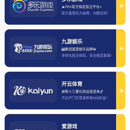
2025-09-12 21:25:25
法甲（法国足球甲级联赛）作为世界顶级足球联赛之一，拥有众
多国际级球员和精彩的比赛场面。对于足球迷来说，观看法甲比
赛直播无疑是一种享受。然而，由于版权问题，许多直播平台和
媒体都需要付费订阅才能观看比赛。尽管如此，仍然有合法途径
可以免费观看法甲比赛。本文将从多个角度详细阐述如何通过合
法途径免费观看法甲比赛直播的最佳方法和技巧，帮助广大足球
爱好者充分体验法甲带来的激情和魅力。
1、通过官方平台观看法甲直
播
法甲赛事的官方直播平台通常会提供部分免费赛事的直播或直播
延迟。例如，法国的官方电视台 Canal+ 与 L’Équipe 等，常常
会在其官方网站或应用程序上提供免费比赛的直播或精彩回放。
这些平台通常会按照比赛的重要程度来决定是否提供免费的直播
内容。对于顶级赛事，如巴黎圣日耳曼、马赛、里昂等球队的比
赛，官方平台往往会提供更为广泛的直播覆盖。用户只需登录其