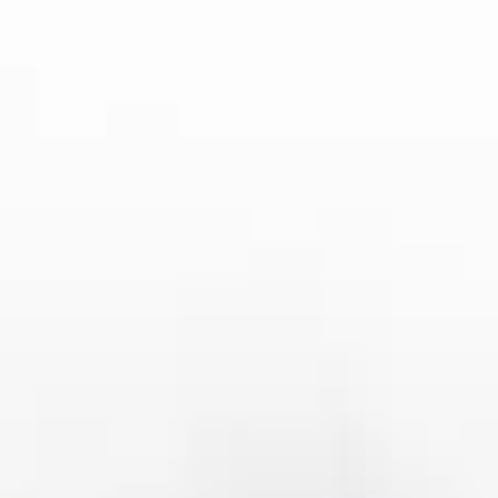
需要注意的是，虽然这些网站大多数情况下是合法的，但也要避
免访问未经授权的网站。部分网站可能会以免费为幌子，传播盗
版内容，甚至存在安全隐患。因此，选择信誉较好的网站是非常
重要的。
总结：
通过合法途径免费观看法甲比赛直播的方法和技巧有很多。无论
是通过官方平台、合作平台、社交媒体，还是免费的网络直播服
务，足球迷都可以在不花费太多的情况下，享受精彩的法甲赛
事。特别是在法甲赛季中，每一场比赛的精彩程度都不容错过，
因此了解并利用这些方法，能够帮助球迷们充分体验法甲联赛的
魅力。
总的来说，足球迷应当积极关注各大平台的免费直播信息和官方
公告，以便及时掌握观看比赛的机会。同时，使用合法的途径不
仅能够保障个人的权益，还能更好地支持法甲联赛的发展。通过
上述方法，大家可以安心观看法甲比赛，并与世界各地的球迷一
起享受精彩的足球盛宴。