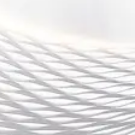
上一篇
哪里能看英超赛事全景多角度直播平台推荐与观看
指南