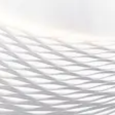
上一篇
新加坡电竞直播场所推荐及热门观看地点一览