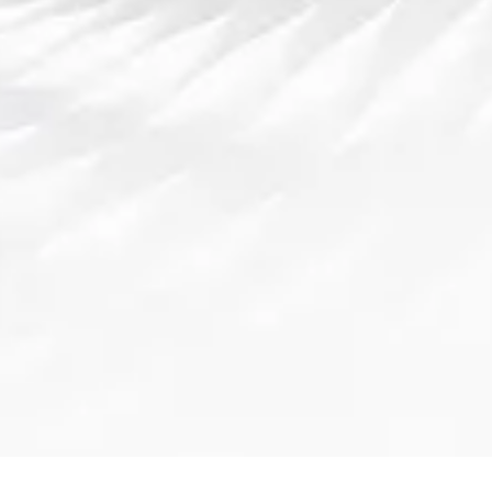
黄金体育引领赛事新潮流打造
全民运动发展新篇章共创未来
辉煌之路
2026-07-24 18:31:18
足球过人基础教程全面解析掌
握实用技巧提升球场突破能力
方法训练
2026-07-23 18:31:25
导航
介绍kaiyun vip
经典案例
体育动态
企业服务
接洽kaiyun match
SiteMap