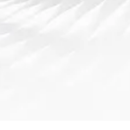
上一篇
同乐城周边休闲娱乐全攻略及家庭亲子出行最佳路
线推荐