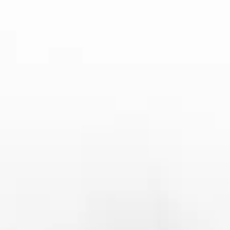
术因素，例如关键时刻的投注心理和应对不确定性的技巧，让玩
家在复杂赛事环境中保持理性。
3、心理技巧与决策优化
赛事投注不仅是数据的较量，更是心理素质的挑战。9博体育全
新升级攻略特别强调玩家心理训练，通过科学方法帮助玩家优化
决策思维。
平台提供心理分析模块，帮助玩家识别自身的投注偏差与情绪波
动。例如，过度自信或盲目跟风可能导致决策失误，而系统通过
提示和模拟演练引导玩家理性下注。
此外，攻略还强调决策优化方法，包括如何分配资金、设定止损
点和调整投注策略。玩家通过心理与策略结合的方式，可以有效
降低主观情绪对结果的影响。
心理技巧的应用不仅提升了玩家的投注稳定性，还在长期实践中
增强了整体判断能力，使玩家能够在面对复杂赛事时快速、准确
地做出科学决策。