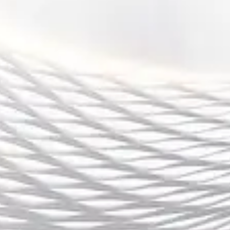
4、风险管理与收益提升
在任何赛事投注中，风险管理都是核心环节。9博体育全新升级
攻略通过系统化的方法帮助玩家识别潜在风险，并制定应对措
施，实现收益最大化。
平台提供风险评估工具，可以根据赛事类型、投注金额和历史数
据计算风险系数。玩家通过这些工具能清楚了解每笔投注可能带
来的波动，从而作出合理安排。
此外，攻略强调资金管理策略，如分级投注、比例控制和动态调
整等。玩家通过科学配置资金，能够在收益与风险之间找到最佳
平衡点，降低单次失败的冲击。
结合数据分析和策略应用，风险管理不仅帮助玩家控制损失，还
在长期中优化收益结构。合理运用系统功能，使玩家在竞争激烈
的市场中实现稳健增长。
总结：
通过本文的解析，9博体育全新升级攻略在数据分析、赛事策