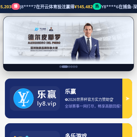
经典案例
首页
经典案例
9博体育全新升级攻略解析助力玩家掌握赛事投
注技巧