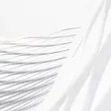
化、赛事数据分析、社交互动功能和实用策略技巧四个
，8博体育为玩家提供了全方位的竞技体验支持。玩家不
操作，还能通过科学分析和合理策略提升竞技水平，实
和乐趣。
体育的新体验和实用技巧不仅提高了竞技的趣味性和专业
够在实践中不断积累经验和优化操作方法。无论新手还
能在平台中获得全面的指导和实用帮助，实现畅享竞技
可以帮你进一步**优化段落字数均衡**，让整篇文章字
 3000 字。
这个吗？