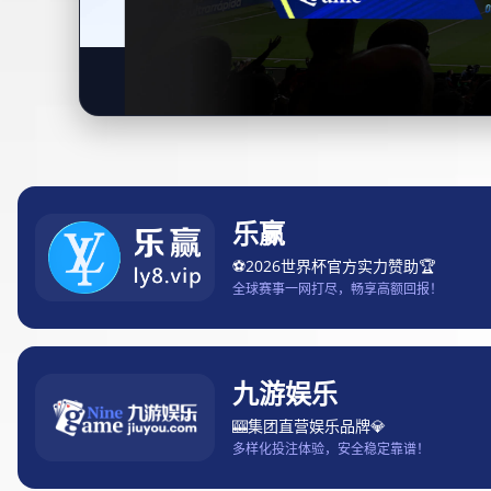
首页
经典