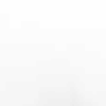
竞技水平，从而
4、
享
在实际竞技中，
用技巧，如资金
学规划操作。
例如，平台鼓励
功能提前验证策
断调整和优化策
此外，平台还提
断进行组合操作
受竞技乐趣的同
总结：