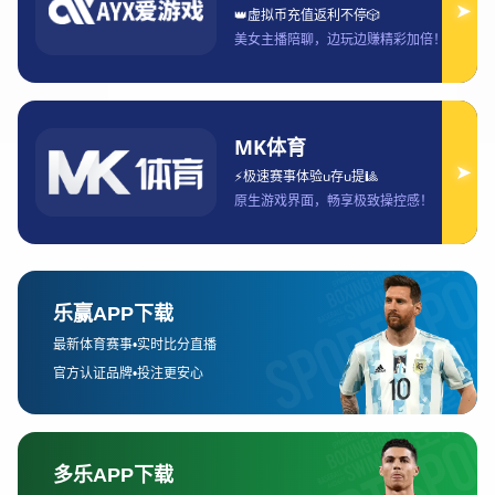
知名的体育媒体公司，欧足联与各大电视网络及互联网平台的合
作，将确保赛事的广泛覆盖。
首先，在欧洲地区，最主要的欧冠赛事转播商是UEFA官方合作伙
伴。像英国的BT Sport、德国的Sky Sports、法国的Canal+，
这些都是覆盖面极广的主要电视和网络平台，用户不仅可以通过
电视直播观看，还可以通过其官网或移动应用进行线上观看。这
些平台通常会提供多种语言选项，满足不同国家和地区观众的需
求。
在美国，CBS体育已经获得了欧冠赛事的播放权，用户可以通过
其CBS All Access（现改名为Paramount+）平台观看。该平
台在美国市场非常受欢迎，除了欧冠赛事外，还涉及到其他体育
内容的直播，是美国球迷的首选平台之一。
2、中国地区的欧冠直播平
台
对于中国球迷来说，观看2026欧冠决赛的渠道相对较多。近年
来，随着中国互联网视频平台的崛起，体育赛事的转播方式也逐