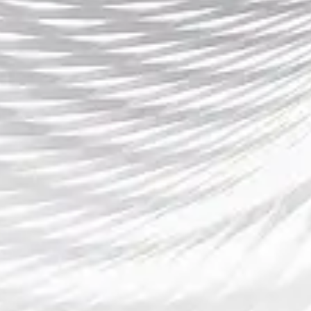
上一篇
2025欧冠决赛时间及观看平台推荐哪些app可以实
时收看
下一篇
香港篮球赛事直播观看途径及热门赛事推荐指南