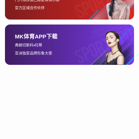
选择最适合自己的观看方式，首先要考虑的是个人的观看需求。
对于一些有高清要求的观众来说，选择有4K直播支持的平台至关
重要。2026欧冠决赛的直播将会涵盖高清、超高清等多种画
质，而一些高端平台，如欧洲的Sky Sports、英国的BT
Sport，都将提供4K直播，让观众享受更加细腻的画质。
其次，是否希望通过智能设备观看也是一个需要考虑的因素。现
代社会中，越来越多的观众选择通过智能手机、智能电视、平板
电脑等设备进行观看。因此，选择支持多终端设备的直播平台，
可以方便球迷随时随地观看比赛。比如，腾讯体育、
Paramount+等平台均支持多终端观看，用户可在家中大屏幕
观看，也可以通过手机在外随时收看。
此外，用户还需要考虑自己的网络情况。高清或超高清的直播对
网络带宽的要求较高，建议观众在观看前检查网络速度，避免因
网络延迟而影响观看体验。选择一个稳定且高速的网络环境，可
以保证赛事的流畅播放。
4、付费与免费观赛方式分
析