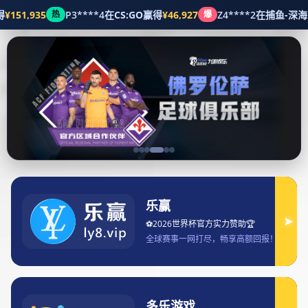
经典案例
首页
经典案例
2026欧冠决赛直播频道推荐及观看方式详解
2026欧冠决赛直播频道推荐及观看方式详解
2025-09-17 22:15:24