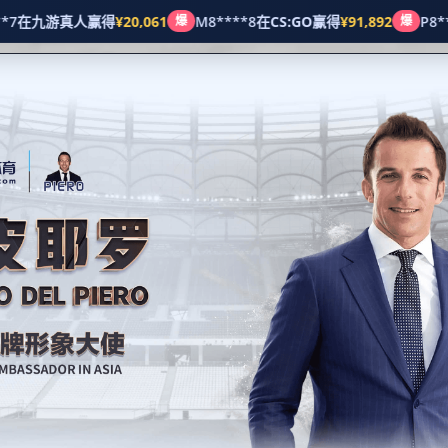
0
体育动态
企业服务
接洽KAIYUN MATCH