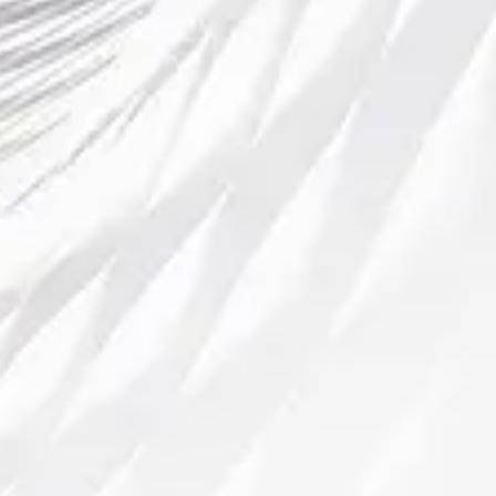
。
下一篇
高清电竞赛事直播链接全程
呈现让你不容错过的精彩瞬
间