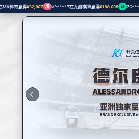
介绍KAIYUN VIP
经典案例